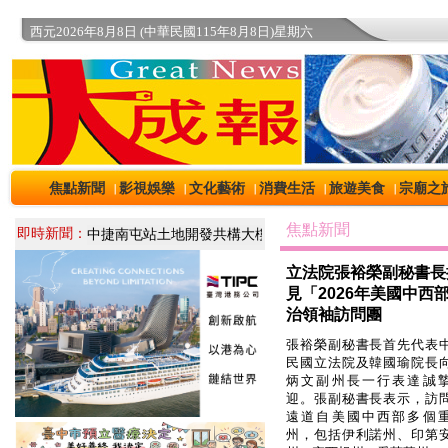
西元2026年8月8日 (中華民國115年8月8日)星期六
焦點新聞
影視娛樂
文化藝術
消費生活
旅遊美食
宗廟之
｜
｜
｜
｜
｜
焦點新聞
即時新聞：
立法院張裕榮副秘書長
見「2026年美國中西
治領袖訪問團
張裕榮副秘書長首先代表
民國立法院及韓國瑜院長
炳文副州長一行表達誠
迎。張副秘書長表示，訪
遠道自美國中西部多個
州，包括伊利諾州、印第