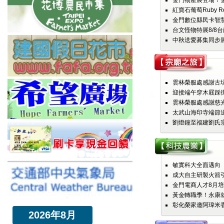
金門物產展登場！金
紅寶石葡萄Ruby R
金門數位縣民卡智慧
台文怪物特展8/8台
中秋送愛募集同步展
雲林榮服處感謝古坑
迎接端午穿木屐踩街
雲林榮服處感謝慈光
太武山海印寺端節送暖
劉燈鐘至福建劉氏宗
敏實科大全面邁向「AI 
成大自主研製火箭引
金門電商人才8月培
黃金轉職季！永康就業
彰化榮家邀阿瑋米香
2026年8月