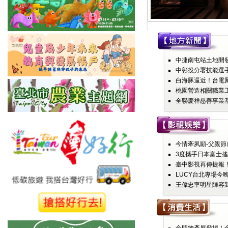
中捷南屯站土地開發
中彰投分署技能選手
白海豚逼近！台電鳳
桃園營造相關職業工
全聯慶祥慈善事業基
今情牽夙願-父親節感
3度攜手日本富士搖
臺中影視再傳捷報！
LUCY台北專場今晚
王偉忠率明星陣容到