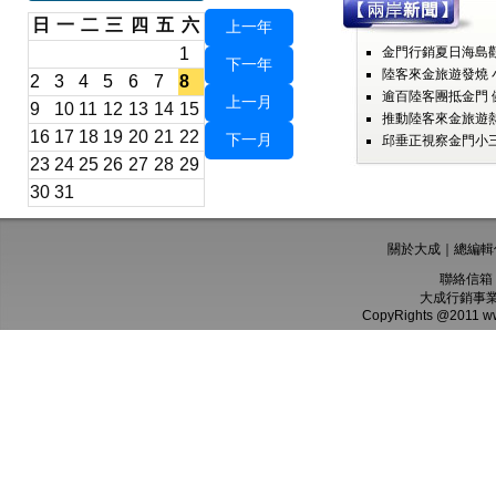
日
一
二
三
四
五
六
上一年
1
金門行銷夏日海島觀
下一年
陸客來金旅遊發燒 
2
3
4
5
6
7
8
逾百陸客團抵金門 
上一月
9
10
11
12
13
14
15
推動陸客來金旅遊熱
16
17
18
19
20
21
22
下一月
邱垂正視察金門小三
23
24
25
26
27
28
29
30
31