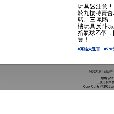
玩具迷注意！
於九樓特賣會
豬、三麗鷗、
樓玩具反斗城
箔氣球乙個，
寶！
#高雄大遠百
#52