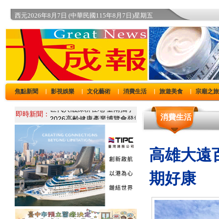
西元2026年8月7日 (中華民國115年8月7日)星期五
焦點新聞
影視娛樂
文化藝術
消費生活
旅遊美食
宗廟之
｜
｜
｜
｜
｜
即時新聞：
消費生活
高雄大遠百
期好康