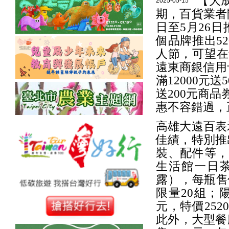
【大
2025-05-15
期，百貨業者
日至5月26
個品牌推出5
人節，可望在
遠東商銀信用
滿12000元
送200元商品
惠不容錯過，
高雄大遠百表
佳績，特別推
裝、配件等，
生活館一日茶
露），每瓶售價
限量20組；
元，特價25
此外，大型餐