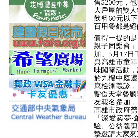
售5200元，
大戶屋的雙人
飲料60元以
百用餐都是絕
值得一提的是
親子同樂會」
加。5月17
與高雄市童軍
味闖關活動，
於九樓中庭還
康檢測義診，
饗食天堂餐廳
友報名參加，
高雄市政府勞
「深愛築夢‧
驗、公益義剪
摯邀請大家來