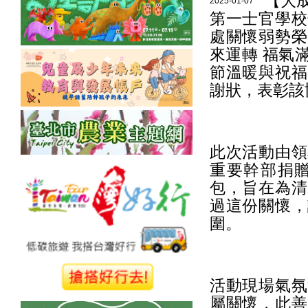
【大
2025-01-07
第一士官學校
處關懷弱勢榮
來運轉 福氣
節溫暖與祝福
謝狀，表彰該
此次活動由領
重要幹部捐
包，旨在為清
過這份關懷，
圍。
活動現場氣氛
屬關懷，此善