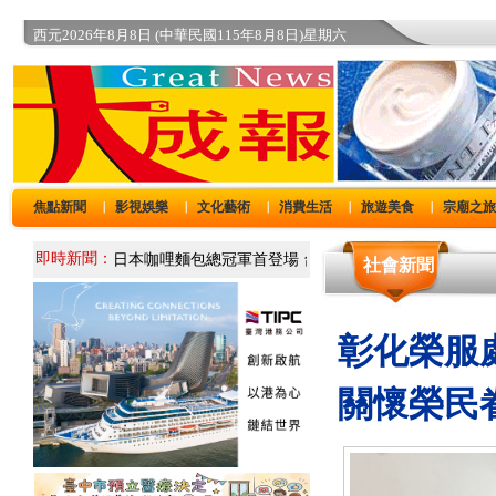
西元2026年8月8日 (中華民國115年8月8日)星期六
焦點新聞
影視娛樂
文化藝術
消費生活
旅遊美食
宗廟之
｜
｜
｜
｜
｜
即時新聞：
社會新聞
彰化榮服
關懷榮民