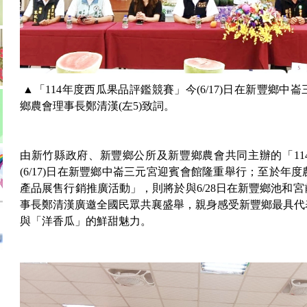
▲「114年度西瓜果品評鑑競賽」今(6/17)日在新豐鄉
鄉農會理事長鄭清漢(左5)致詞。
由新竹縣政府、新豐鄉公所及新豐鄉農會共同主辦的「11
(6/17)日在新豐鄉中崙三元宮迎賓會館隆重舉行；至於年
產品展售行銷推廣活動」，則將於與6/28日在新豐鄉池和
事長鄭清漢廣邀全國民眾共襄盛舉，親身感受新豐鄉最具代
與「洋香瓜」的鮮甜魅力。