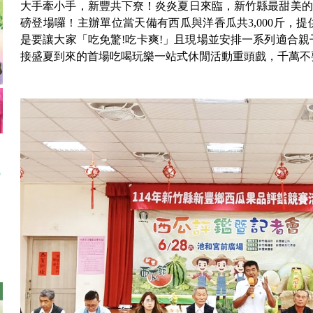
大手牽小手，新豐共下尞！炎炎夏日來臨，新竹縣最甜美的農
磅登場囉！主辦單位當天備有西瓜與洋香瓜共3,000斤，
是要讓大家「吃免驚!吃卡爽!」且現場並安排一系列適合
接盛夏到來的首場吃喝玩樂一站式休閒活動重頭戲，千萬不