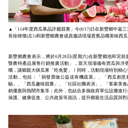
▲「114年度西瓜果品評鑑競賽」今(6/17)日在新豐鄉中
長徐煒傑(左1)和新豐鄉農會成員邀請現場貴賓品嚐美味西
新豐鄉農會表示，將於6月28日(星期六)在新豐鄉池和宮
暨農特產品展售行銷推廣活動」，當天現場備有西瓜與洋香瓜
嚐，讓鄉親大啖瓜果「吃免驚」！同時，活動現場特別精心
活動，包括：「捐發票做公益送有機蔬菜」、「西瓜創意親
驗」、「西瓜趣味競賽」、「社區社團表演」、「客家美食
銷優惠與熱鬧市集等；此外，也結合多個政府單位設攤進行
保護、健康促進、公共政策等資訊，提升鄉親生活品質與對