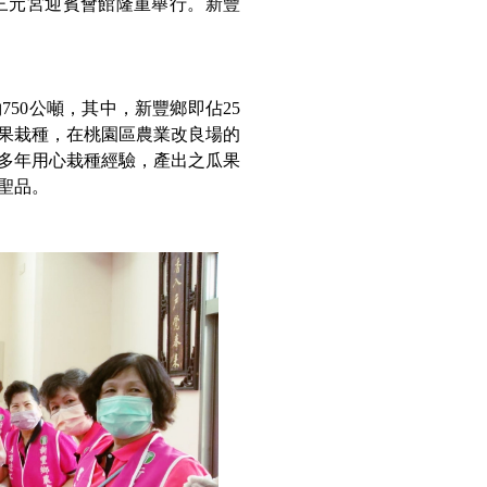
中崙三元宮迎賓會館隆重舉行。新豐
50公噸，其中，新豐鄉即佔25
果栽種，在桃園區農業改良場的
多年用心栽種經驗，產出之瓜果
聖品。