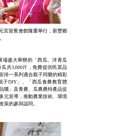
崙三元宮迎賓會館隆重舉行，新豐鄉
瓜。
前廣場盛大舉辦的「西瓜、洋香瓜
共3,000斤，免費提供民眾品
安排一系列適合親子同樂的精彩
子DIY」、「西瓜食農教育體
品嚐」及青農、瓜農農特產品促
多元宣導，推動農業技術、環境
政策的參與認同。