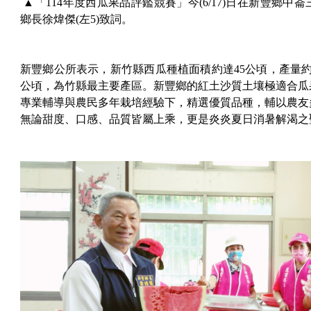
▲「114年度西瓜果品評鑑競賽」今(6/17)日在新豐鄉
鄉長徐煒傑(左5)致詞。
新豐鄉公所表示，新竹縣西瓜種植面積約達45公頃，產量約7
公頃，為竹縣最主要產區。新豐鄉的紅土沙質土壤極適合瓜
專業輔導與農民多年栽培經驗下，精選優質品種，輔以農友
無論甜度、口感、品質皆屬上乘，更是炎炎夏日消暑解渴之