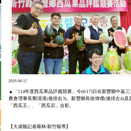
2025-06-17
▲「114年度西瓜果品評鑑競賽」今(6/17)日在新豐鄉中
農會理事長鄭清漢(後排右3)、新豐鄉長徐煒傑(後排左4)
「西瓜王」、「西瓜后」合影。
【大成報記者羅林/新竹報導】