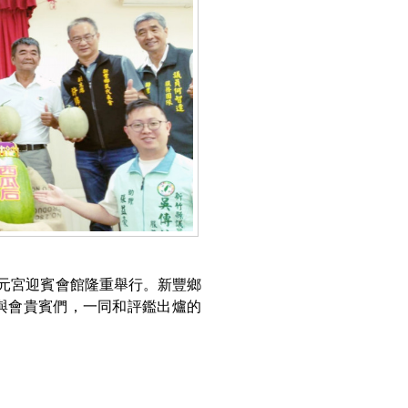
崙三元宮迎賓會館隆重舉行。新豐鄉
及與會貴賓們，一同和評鑑出爐的