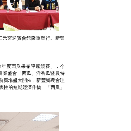
中崙三元宮迎賓會館隆重舉行。新豐
4年度西瓜果品評鑑競賽」，今
度農業盛會「西瓜、洋香瓜暨農特
宮前廣場盛大開催，新豐鄉農會理
表性的短期經濟作物—「西瓜」