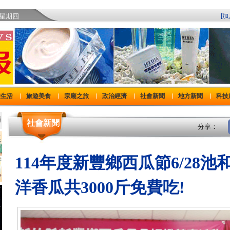
)星期四
[
費生活
旅遊美食
宗廟之旅
政治經濟
社會新聞
地方新聞
科技
｜
｜
｜
｜
｜
｜
社會新聞
分享：
114年度新豐鄉西瓜節6/28
洋香瓜共3000斤免費吃!