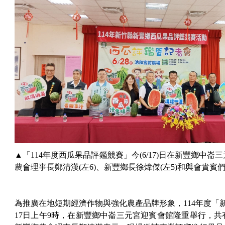
▲「114年度西瓜果品評鑑競賽」今(6/17)日在新豐鄉中
農會理事長鄭清漢(左6)、新豐鄉長徐煒傑(左5)和與會貴賓
為推廣在地短期經濟作物與強化農產品牌形象，114年度「
17日上午9時，在新豐鄉中崙三元宮迎賓會館隆重舉行，共