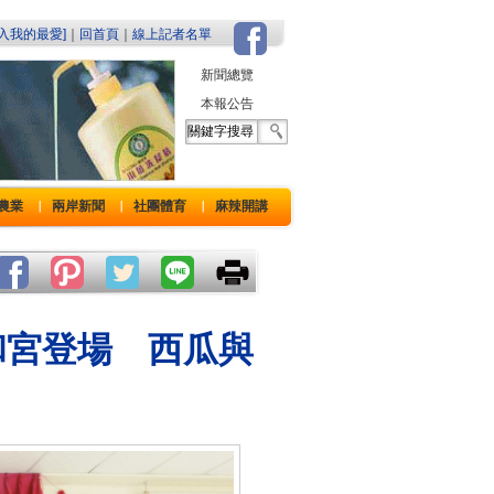
加入我的最愛]
｜
回首頁
｜
線上記者名單
新聞總覽
本報公告
農業
兩岸新聞
社團體育
麻辣開講
｜
｜
｜
池和宮登場 西瓜與