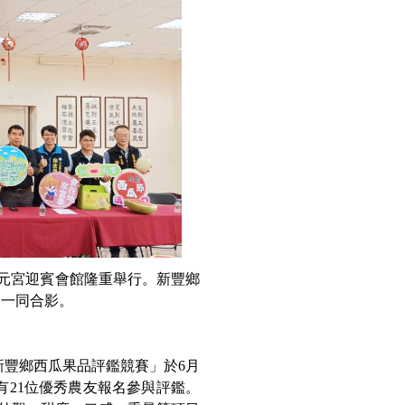
崙三元宮迎賓會館隆重舉行。新豐鄉
們一同合影。
新豐鄉西瓜果品評鑑競賽」於6月
有21位優秀農友報名參與評鑑。