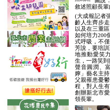
圖說
2024-08-01
敘述照顧長輩
(大成報記者
齡人生齊步走
以及在三重區
如何培力20
式呼吸，不僅
芳說，要培訓
地推動愛笑
生，一路笑到
聲音圓潤、
嬣」藝名主持
父親罹患憂鬱
程，對人生有
創辦新北市愛
領長輩。