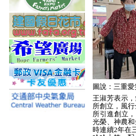
圖說：三重愛
王淑芳表示，
所創立，風行
所引進創立，
光榮、神農和
時連續2年在