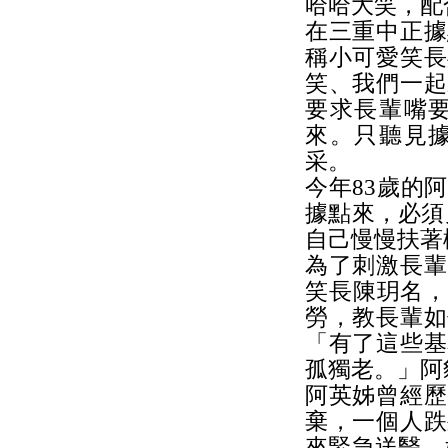
哈哈大笑，配
在三重中正據
稱小可愛笑長
笑、我們一起
要求長輩嘴
來。只聽見
采。
今年83歲的
據點來，必須
自己慢慢扶著
為了刺激長輩
笑長陳玥名，
勞，教長輩如
「有了這些基
孤獨老。」阿
阿英姊曾經歷
棄，一個人跌
來緊急送醫，