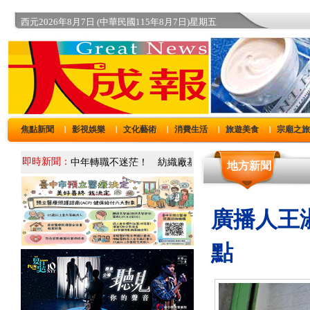
西元2026年8月7日 (中華民國115年8月7日)星期五
焦點新聞
影視娛樂
文化藝術
消費生活
旅遊美食
宗廟之
｜
｜
｜
｜
｜
即時新聞：
地方新聞
廣播人王
點