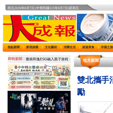
西元2026年8月7日 (中華民國115年8月7日)星期五
焦點新聞
影視娛樂
文化藝術
消費生活
旅遊美食
宗廟之
｜
｜
｜
｜
｜
即時新聞：
地方新聞
雙北攜手
勵