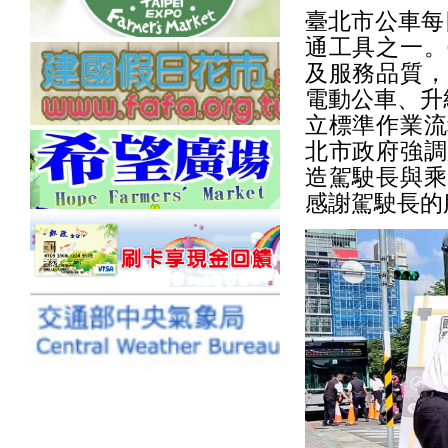
臺北市公車每
通工具之一。
及服務品質，
電動公車、升
立標準作業流
北市政府強調
造駕駛長與乘
感謝駕駛長的