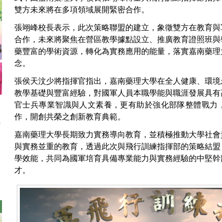
雙方未來將在多項領域展開緊密合作。
張翊峰校長表示，此次策略聯盟的建立，象徵雙方在教育與
合作，未來將聚焦在營區教學據點設立、推廣教育證照班與
藥豐富的學術資源，轉化為實務應用的能量，落實嘉南藥理
念。
張侯天汶少將指揮官指出，嘉南藥理大學在全人健康、環境
教學基礎與豐富經驗，對國軍人員本職學能與職涯發展具有
官士兵專業智識與人文素養，更有助於強化部隊整體戰力
作，開創共榮之創新教育典範。
嘉南藥理大學長期致力實務導向教育，並積極推動大學社會
與實務並重的教育，透過此次與飛行訓練指揮部的策略結盟
學效能，共同為國軍培育具備專業能力與實務經驗的中堅幹
才。