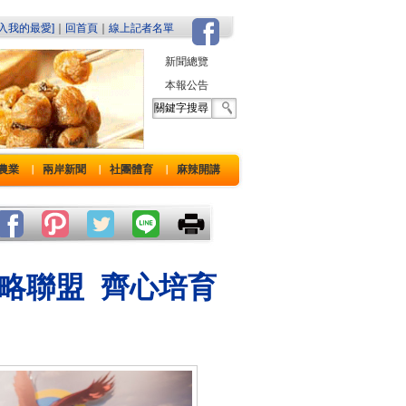
加入我的最愛]
｜
回首頁
｜
線上記者名單
新聞總覽
本報公告
農業
兩岸新聞
社團體育
麻辣開講
｜
｜
｜
略聯盟 齊心培育