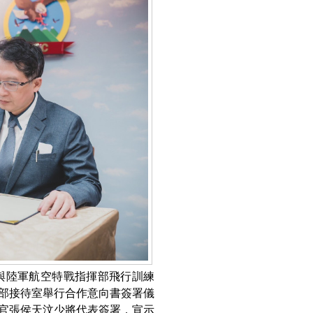
與陸軍航空特戰指揮部飛行訓練
揮部接待室舉行合作意向書簽署儀
官張侯天汶少將代表簽署，宣示