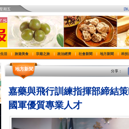
)星期五
[
費生活
旅遊美食
宗廟之旅
政治經濟
社會新聞
地方新聞
科技
｜
｜
｜
｜
｜
｜
地方新聞
分享：
嘉藥與飛行訓練指揮部締結策
國軍優質專業人才