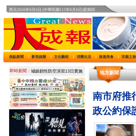
西元2026年8月6日 (中華民國115年8月6日)星期四
焦點新聞
影視娛樂
文化藝術
消費生活
旅遊美食
宗廟之
｜
｜
｜
｜
｜
即時新聞：
地方新聞
南市府推
政公約保