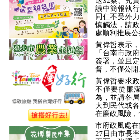
送32案、究
議中簡報執行
同仁不受外力
慎觸法，請政
處順利推展公
黃偉哲表示，
「台南市政府
簽署，並且定
督，不僅公開
黃偉哲要求政
不僅要從廉
為，並請各局
大到民代或各
在廉政風險，
市府政風處在
27日由市長