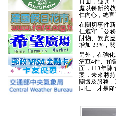
頁面，強調「
處以嶄新的教
仁內心，總宣
在關切事件新
仁遵守「公務
財物、飲宴應
增加 23%，
另外，在強化
清查4件、預
面，113年陳
案，未來將持
關懷及服務，
同仁，才是降