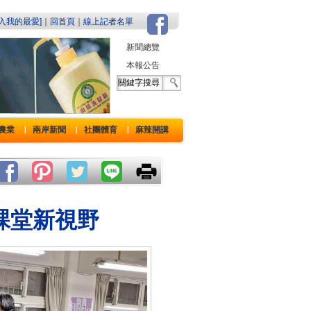
加入我的最愛]
｜
回首頁
｜
線上記者名單
新聞總覽
本報公告
農業
兩岸新聞
社團體育
麻辣開講
｜
｜
｜
課堂新視野