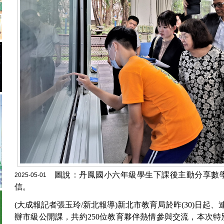
圖說：丹鳳國小六年級學生下課後主動分享數
2025-05-01
信。
(大成報記者張玉玲/新北報導)新北市教育局於昨(30)日起
辦市級公開課，共約250位教育夥伴熱情參與交流，本次