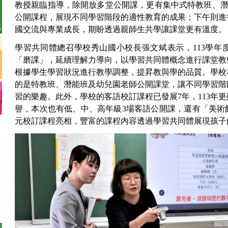
教授親臨指導，除開放多堂公開課，更有集中式特教班、潛
公開課程，展現不同學習階段的適性教育的成果；下午則進
國交流與專業成長，期盼透過親師生共學讓課堂更有溫度。
學習共同體總召學校秀山國小校長張文斌表示，113學年
「磨課」，延續理解力導向，以學習共同體概念進行課堂教
根據學生學習狀況進行教學調整，提昇教與學的品質。學校
的是特教班、潛能班及幼兒園老師公開課堂，讓不同學習階
習的樂趣。此外，學校的客語校訂課程已發展7年，113年
譽，本次也有低、中、高年級3場客語公開課，還有「美術
元校訂課程亮相，豐富的課程內容透過學習共同體展現孩子