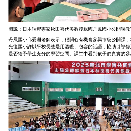
圖說：日本課程專家秋田喜代美教授親臨丹鳳國小公開課教
丹鳳國小邱愛珊老師表示，很開心有機會參與市級公開課，
光復國小許以平校長總是用溫暖、包容的話語，協助引導修
是否給予學生充分的學習空間。課堂中看到孩子們真實的參