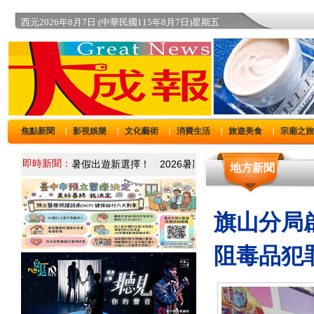
西元2026年8月7日 (中華民國115年8月7日)星期五
焦點新聞
影視娛樂
文化藝術
消費生活
旅遊美食
宗廟之
｜
｜
｜
｜
｜
即時新聞：
地方新聞
旗山分局
阻毒品犯