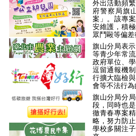
外出活動頻繁
府警察局旗山
案」。該專案
安維護，積極
眾鬥毆等偏差
旗山分局表示
等青少年常流
政府單位、學
逗留通報機制
行擴大臨檢與
會等不法行為
旗山分局分局
段，同時也是
徹青春專案精
略，努力防止
學校多關注子