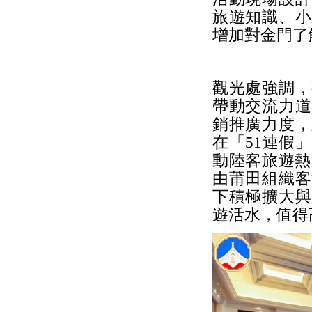
旅遊知識、小
增加對金門了
觀光處強調，
帶動交流力道
銷推廣力度，
在「51連假
動陸客旅遊熱
由莆田組織客
下積極擴大與
遊活水，值得