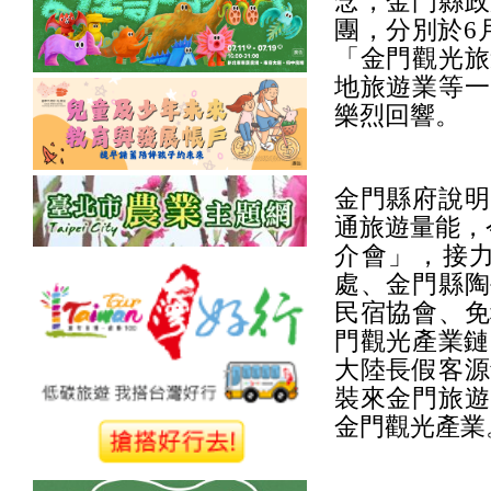
念，金門縣政
團，分別於6
「金門觀光旅
地旅遊業等一
樂烈回響。
金門縣府說明
通旅遊量能，
介會」，接
處、金門縣陶
民宿協會、免
門觀光產業鏈
大陸長假客源
裝來金門旅遊
金門觀光產業