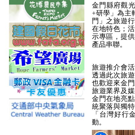
金門縣府觀光
+研學」為主
門」之旅遊行
在地特色；活
示專區，提供
產品串聯。
旅遊推介會活
透過此次旅遊
也歡迎來金門
旅遊業界及媒
金門在地亮點
統聚落與獨特
「台灣好行
動。