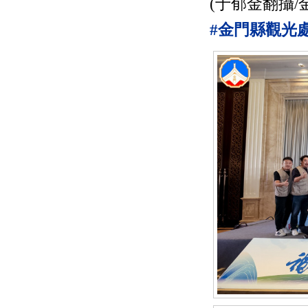
(于郁金翻攝/
#金門縣觀光