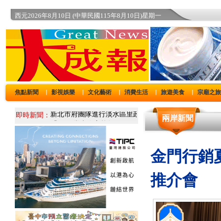
西元2026年8月10日 (中華民國115年8月10日)星期一
焦點新聞
影視娛樂
文化藝術
消費生活
旅遊美食
宗廟之
｜
｜
｜
｜
｜
即時新聞：
兩岸新聞
金門行銷
推介會