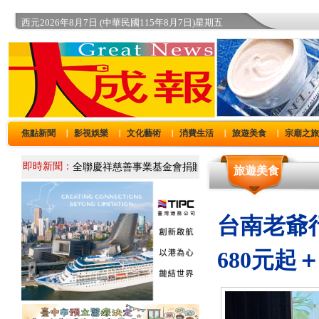
西元2026年8月7日 (中華民國115年8月7日)星期五
焦點新聞
影視娛樂
文化藝術
消費生活
旅遊美食
宗廟之
｜
｜
｜
｜
｜
即時新聞：
旅遊美食
台南老爺
680元起