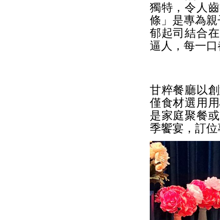
獨特，令人齒
條」是專為親
郁起司結合在
逼人，每一口
甘粹餐廳以創
僅食材選用用
是家庭聚餐或
季饗宴，訂位專線