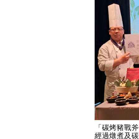
「碳烤豬戰斧
經過燉煮及碳