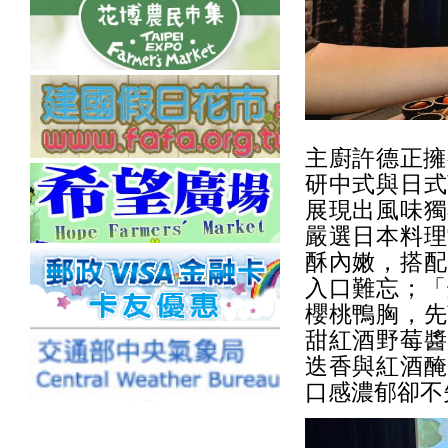
主廚許德正擁
研中式與日式
展現出風味獨
嚴選日本料理
酥內嫩，搭配
入口難忘；「
櫻桃鴨胸，先
甜紅酒野莓醬
迭香與紅酒醃
口感濃郁卻不