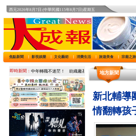
西元2026年8月7日 (中華民國115年8月7日)星期五
焦點新聞
影視娛樂
文化藝術
消費生活
旅遊美食
宗廟之
｜
｜
｜
｜
｜
即時新聞：
地方新聞
新北輔導
情翻轉孩