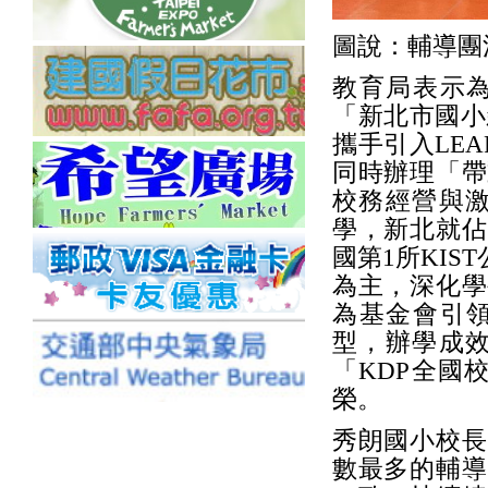
圖說：輔導團
教育局表示
「新北市國小
攜手引入LE
同時辦理「帶
校務經營與激
學，新北就佔
國第1所KI
為主，深化學
為基金會引
型，辦學成效
「KDP全國
榮。
秀朗國小校長
數最多的輔導